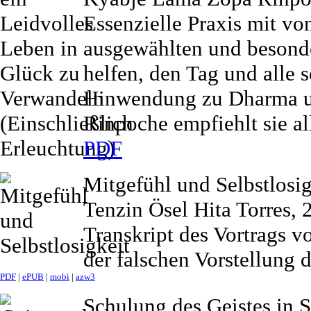
Essenzielle Praxis mit 
ausgewählten und besonde
helfen, den Tag und alle 
Hinwendung zu Dharma un
Rinpoche empfiehlt sie all
PDF
Mitgefühl und Selbstlosig
Tenzin Ösel Hita Torres, 
Transkript des Vortrags v
der falschen Vorstellung 
PDF
|
ePUB
|
mobi
|
azw3
Schulung des Geistes in 