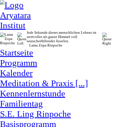
Jede Sekunde dieses menschlichen Lebens ist
wertvoller als ganze Himmel voll
wunscherfüllender Juwelen.
Lama Zopa Rinpoche
Startseite
Programm
Kalender
Meditation & Praxis [...]
Kennenlernstunde
Familientag
S.E. Ling Rinpoche
Basisprogramm