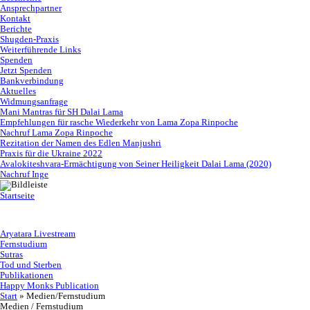
Ansprechpartner
Kontakt
Berichte
Shugden-Praxis
Weiterführende Links
Spenden
Jetzt Spenden
Bankverbindung
Aktuelles
Widmungsanfrage
Mani Mantras für SH Dalai Lama
Empfehlungen für rasche Wiederkehr von Lama Zopa Rinpoche
Nachruf Lama Zopa Rinpoche
Rezitation der Namen des Edlen Manjushri
Praxis für die Ukraine 2022
Avalokiteshvara-Ermächtigung von Seiner Heiligkeit Dalai Lama (2020)
Nachruf Inge
Startseite
Aryatara Livestream
Fernstudium
Sutras
Tod und Sterben
Publikationen
Happy Monks Publication
Start
»
Medien/Fernstudium
Medien / Fernstudium