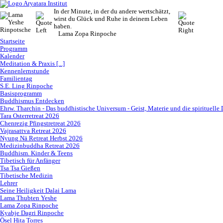
In der Minute, in der du andere wertschätzt,
wirst du Glück und Ruhe in deinem Leben
haben.
Lama Zopa Rinpoche
Startseite
Programm
Kalender
Meditation & Praxis [...]
Kennenlernstunde
Familientag
S.E. Ling Rinpoche
Basisprogramm
Buddhismus Entdecken
Ehrw. Tharchin - Das buddhistische Universum - Geist, Materie und die spirituelle
Tara Osterretreat 2026
Chenrezig Pfingstretreat 2026
Vajrasattva Retreat 2026
Nyung Nä Retreat Herbst 2026
Medizinbuddha Retreat 2026
Buddhism. Kinder & Teens
Tibetisch für Anfänger
Tsa Tsa Gießen
Tibetische Medizin
Lehrer
Seine Heiligkeit Dalai Lama
Lama Thubten Yeshe
Lama Zopa Rinpoche
Kyabje Dagri Rinpoche
Ösel Hita Torres