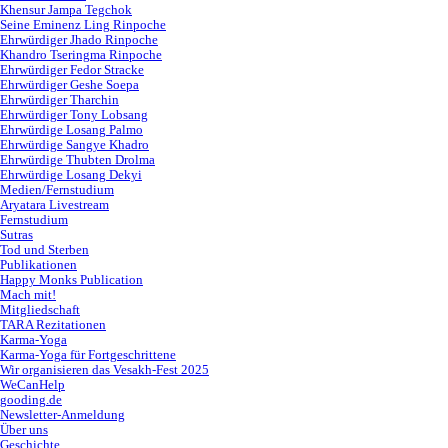
Khensur Jampa Tegchok
Seine Eminenz Ling Rinpoche
Ehrwürdiger Jhado Rinpoche
Khandro Tseringma Rinpoche
Ehrwürdiger Fedor Stracke
Ehrwürdiger Geshe Soepa
Ehrwürdiger Tharchin
Ehrwürdiger Tony Lobsang
Ehrwürdige Losang Palmo
Ehrwürdige Sangye Khadro
Ehrwürdige Thubten Drolma
Ehrwürdige Losang Dekyi
Medien/Fernstudium
Aryatara Livestream
Fernstudium
Sutras
Tod und Sterben
Publikationen
Happy Monks Publication
Mach mit!
Mitgliedschaft
TARA Rezitationen
Karma-Yoga
Karma-Yoga für Fortgeschrittene
Wir organisieren das Vesakh-Fest 2025
WeCanHelp
gooding.de
Newsletter-Anmeldung
Über uns
Geschichte